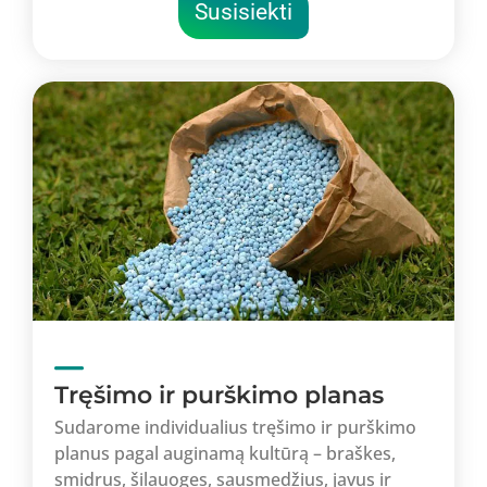
Susisiekti
Tręšimo ir purškimo planas
Sudarome individualius tręšimo ir purškimo
planus pagal auginamą kultūrą – braškes,
smidrus, šilauoges, sausmedžius, javus ir