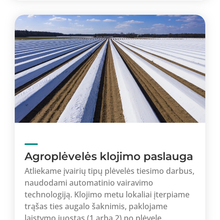
Agroplėvelės klojimo paslauga
Atliekame įvairių tipų plėvelės tiesimo darbus,
naudodami automatinio vairavimo
technologiją. Klojimo metu lokaliai įterpiame
trąšas ties augalo šaknimis, paklojame
laistymo juostas (1 arba 2) po plėvele.