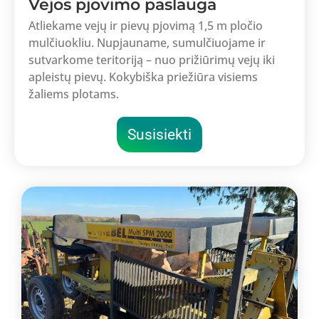
Vejos pjovimo paslauga
Atliekame vejų ir pievų pjovimą 1,5 m pločio
mulčiuokliu. Nupjauname, sumulčiuojame ir
sutvarkome teritoriją – nuo prižiūrimų vejų iki
apleistų pievų. Kokybiška priežiūra visiems
žaliems plotams.
Susisiekti