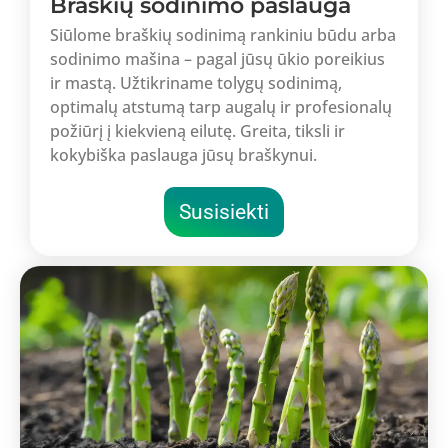
Braškių sodinimo paslauga
Siūlome braškių sodinimą rankiniu būdu arba
sodinimo mašina – pagal jūsų ūkio poreikius
ir mastą. Užtikriname tolygų sodinimą,
optimalų atstumą tarp augalų ir profesionalų
požiūrį į kiekvieną eilutę. Greita, tiksli ir
kokybiška paslauga jūsų braškynui.
Susisiekti