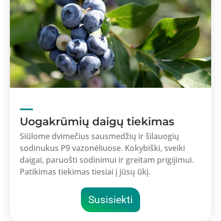
Uogakrūmių daigų tiekimas
Siūlome dvimečius sausmedžių ir šilauogių
sodinukus P9 vazonėliuose. Kokybiški, sveiki
daigai, paruošti sodinimui ir greitam prigijimui.
Patikimas tiekimas tiesiai į jūsų ūkį.
Susisiekti