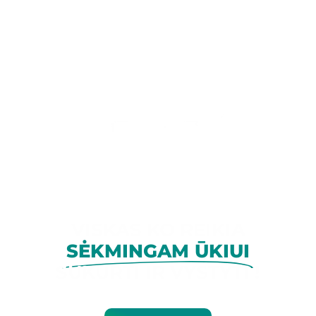
VISKAS KO REIKIA
SĖKMINGAM ŪKIUI
SUKURTI IR VYSTYTI !