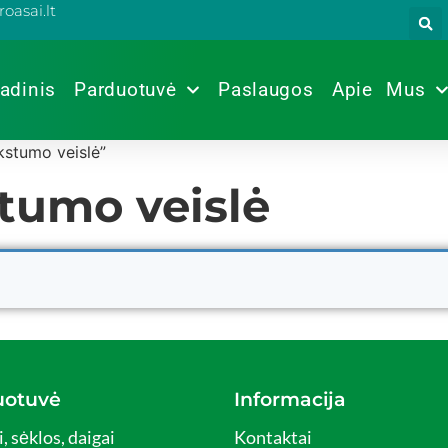
oasai.lt
adinis
Parduotuvė
Paslaugos
Apie Mus
kstumo veislė”
tumo veislė
uotuvė
Informacija
, sėklos, daigai
Kontaktai