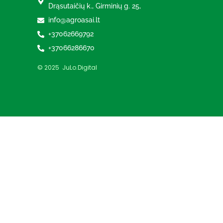
Drąsutaičių k., Girminių g. 25,
info@agroasai.lt
+37062669792
+37066286670
© 2025 JuLo.Digital