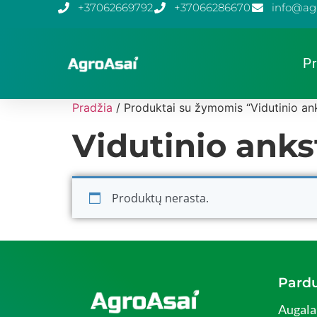
+37062669792
+37066286670
info@agr
Pr
Pradžia
/ Produktai su žymomis “Vidutinio an
Vidutinio anks
Produktų nerasta.
Pard
Augalai