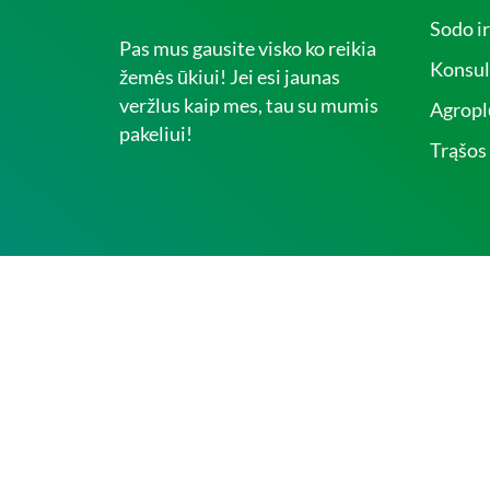
Sodo i
Pas mus gausite visko ko reikia
Konsul
žemės ūkiui! Jei esi jaunas
veržlus kaip mes, tau su mumis
Agropl
pakeliui!
Trąšos