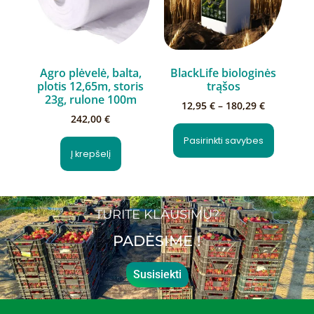
Agro plėvelė, balta,
BlackLife biologinės
plotis 12,65m, storis
trąšos
23g, rulone 100m
12,95
€
–
180,29
€
242,00
€
Pasirinkti savybes
Į krepšelį
TURITE KLAUSIMŲ?
PADĖSIME !
Susisiekti