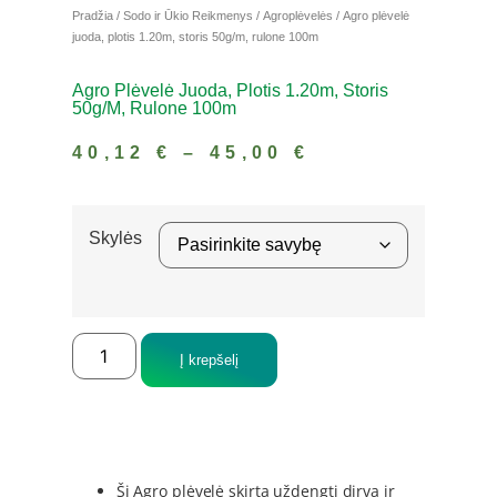
Pradžia
/
Sodo ir Ūkio Reikmenys
/
Agroplėvelės
/ Agro plėvelė
juoda, plotis 1.20m, storis 50g/m, rulone 100m
Agro Plėvelė Juoda, Plotis 1.20m, Storis
50g/m, Rulone 100m
40,12
€
–
45,00
€
Skylės
Į krepšelį
Ši Agro plėvelė skirta uždengti dirvą ir