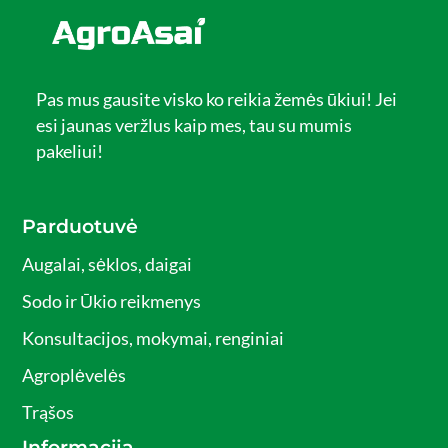
Pas mus gausite visko ko reikia žemės ūkiui! Jei
esi jaunas veržlus kaip mes, tau su mumis
pakeliui!
Parduotuvė
Augalai, sėklos, daigai
Sodo ir Ūkio reikmenys
Konsultacijos, mokymai, renginiai
Agroplėvelės
Trąšos
Informacija