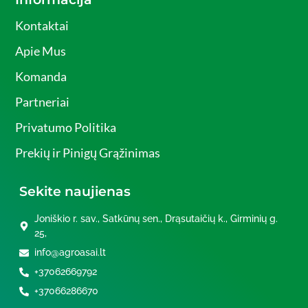
Kontaktai
Apie Mus
Komanda
Partneriai
Privatumo Politika
Prekių ir Pinigų Grąžinimas
Sekite naujienas
Joniškio r. sav., Satkūnų sen., Drąsutaičių k., Girminių g.
25,
info@agroasai.lt
+37062669792
+37066286670