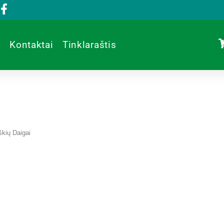
Kontaktai
Tinklaraštis
kių Daigai