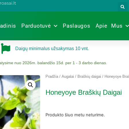
oasai.lt
adinis
Parduotuvė
Paslaugos
Apie Mus
Daigų minimalus užsakymas 10 vnt.
tatysime nuo 2026m. balandžio 15d. per 1 - 3 darbo dienas.
Pradžia
/
Augalai
/
Braškių daigai
/ Honeyoye Braš
Honeyoye Braškių Daigai
Produkto šiuo metu neturime.