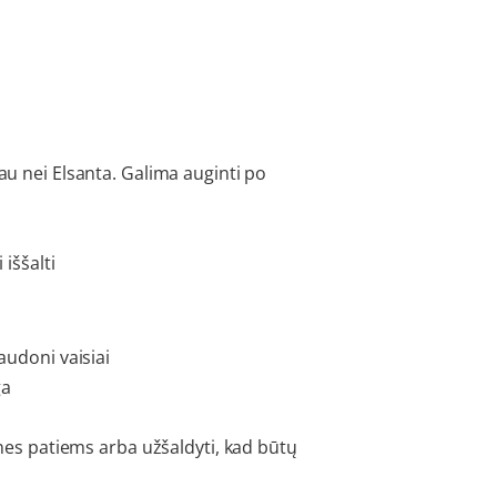
au nei Elsanta. Galima auginti po
 iššalti
audoni vaisiai
ga
ienes patiems arba užšaldyti, kad būtų