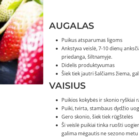
AUGALAS
Puikus atsparumas ligoms
Ankstyva veislė, 7-10 dienų anksči
priedanga, šiltnamyje.
Didelis produktyvumas
Šiek tiek jautri šalčiams žiema, gali
VAISIUS
Puikios kokybės ir skonio ryškiai r
Puiki, tvirta, stambaus dydžio uo
Gero skonio, šiek tiek rūgštelės
Ši veislė puikiai tinka ruošti uog
galima mėgautis ne sezono metu