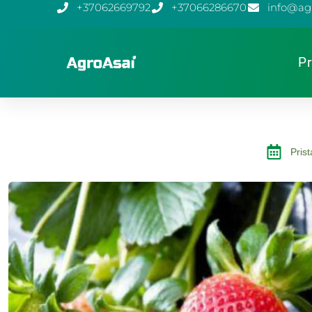
+37062669792
+37066286670
info@agr
Pr
Pris