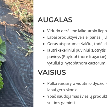
AUGALAS
Vidurio derėjimo laikotarpio liep
Labai produktyvi veislė (panaši į E
Geras atsparumas šalčiui, todėl 
Jautri kekeriniui puviniui (Botryt
puvinys (Phytophthore fragariae) i
vytuliui (Phytophthora cactorum)
VAISIUS
Polka vaisiai yra vidutinio dydžio
labai gero skonio
Ypač naudojamas šviežių produktų 
sultims gaminti