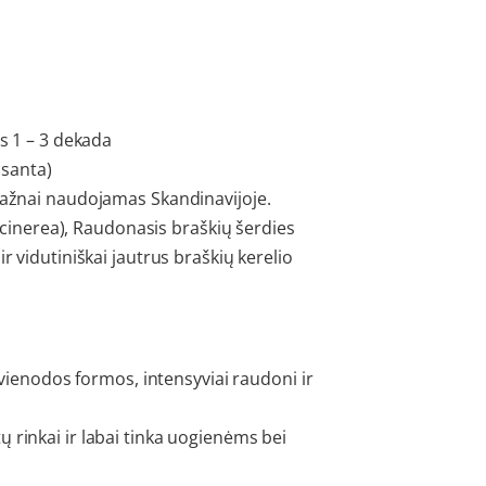
os 1 – 3 dekada
lsanta)
dažnai naudojamas Skandinavijoje.
is cinerea), Raudonasis braškių šerdies
r vidutiniškai jautrus braškių kerelio
, vienodos formos, intensyviai raudoni ir
rinkai ir labai tinka uogienėms bei