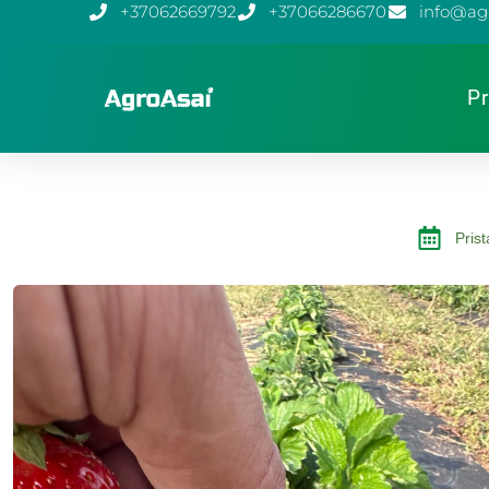
+37062669792
+37066286670
info@agr
Pr
Pris