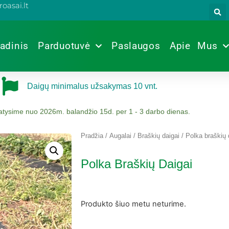
oasai.lt
adinis
Parduotuvė
Paslaugos
Apie Mus
Daigų minimalus užsakymas 10 vnt.
tatysime nuo 2026m. balandžio 15d. per 1 - 3 darbo dienas.
Pradžia
/
Augalai
/
Braškių daigai
/ Polka braškių 
Polka Braškių Daigai
Produkto šiuo metu neturime.