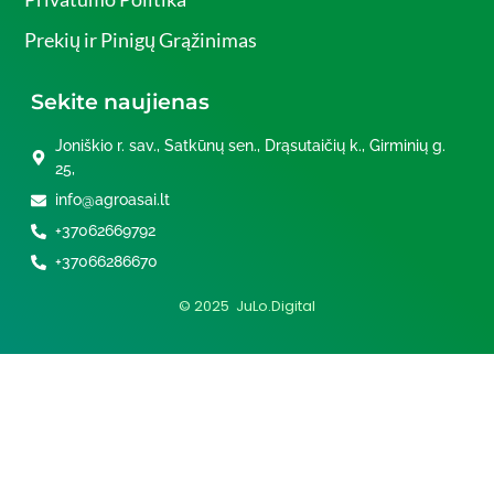
Prekių ir Pinigų Grąžinimas
Sekite naujienas
Joniškio r. sav., Satkūnų sen., Drąsutaičių k., Girminių g.
25,
info@agroasai.lt
+37062669792
+37066286670
© 2025 JuLo.Digital