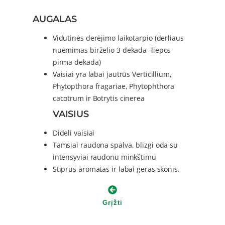
AUGALAS
Vidutinės derėjimo laikotarpio (derliaus
nuėmimas birželio 3 dekada -liepos
pirma dekada)
Vaisiai yra labai jautrūs Verticillium,
Phytopthora fragariae, Phytophthora
cacotrum ir Botrytis cinerea
VAISIUS
Dideli vaisiai
Tamsiai raudona spalva, blizgi oda su
intensyviai raudonu minkštimu
Stiprus aromatas ir labai geras skonis.
Grįžti