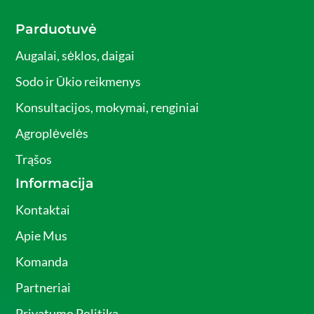
Parduotuvė
Augalai, sėklos, daigai
Sodo ir Ūkio reikmenys
Konsultacijos, mokymai, renginiai
Agroplėvelės
Trąšos
Informacija
Kontaktai
Apie Mus
Komanda
Partneriai
Privatumo Politika