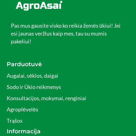
Pas mus gausite visko ko reikia žemės ūkiui! Jei
esi jaunas veržlus kaip mes, tau su mumis
pakeliui!
Parduotuvė
Augalai, sėklos, daigai
Sodo ir Ūkio reikmenys
Konsultacijos, mokymai, renginiai
Agroplėvelės
Trąšos
Informacija