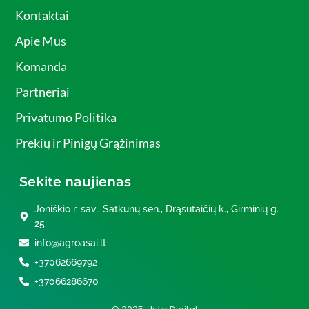
Kontaktai
Apie Mus
Komanda
Partneriai
Privatumo Politika
Prekių ir Pinigų Grąžinimas
Sekite naujienas
Joniškio r. sav., Satkūnų sen., Drąsutaičių k., Girminių g.
25,
info@agroasai.lt
+37062669792
+37066286670