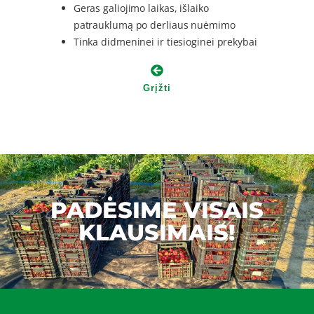
Geras galiojimo laikas, išlaiko
patrauklumą po derliaus nuėmimo
Tinka didmeninei ir tiesioginei prekybai
Grįžti
PADĖSIME VISAIS
KLAUSIMAIS!