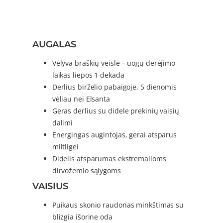
AUGALAS
Vėlyva braškių veislė – uogų derėjimo
laikas liepos 1 dekada
Derlius birželio pabaigoje, 5 dienomis
vėliau nei Elsanta
Geras derlius su didele prekinių vaisių
dalimi
Energingas augintojas, gerai atsparus
miltligei
Didelis atsparumas ekstremalioms
dirvožemio sąlygoms
VAISIUS
Puikaus skonio raudonas minkštimas su
blizgia išorine oda